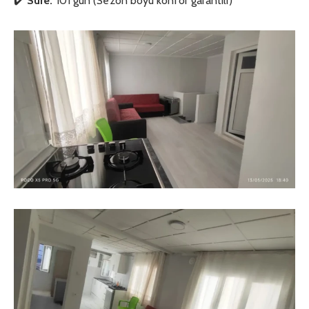
✔️
Süre:
101 gün (Sezon boyu konfor garantili)