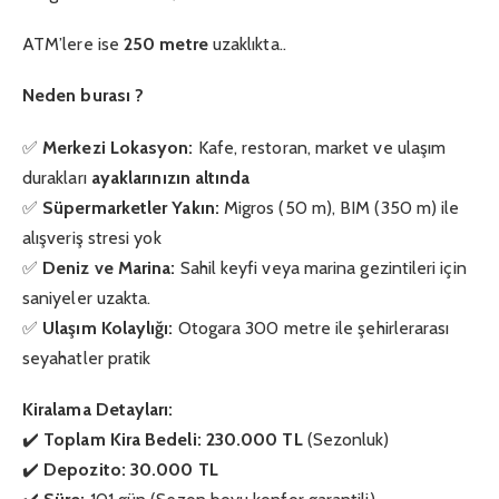
ATM’lere ise
250 metre
uzaklıkta..
Neden burası ?
✅
Merkezi Lokasyon:
Kafe, restoran, market ve ulaşım
durakları
ayaklarınızın altında
✅
Süpermarketler Yakın:
Migros (50 m), BIM (350 m) ile
alışveriş stresi yok
✅
Deniz ve Marina:
Sahil keyfi veya marina gezintileri için
saniyeler uzakta.
✅
Ulaşım Kolaylığı:
Otogara 300 metre ile şehirlerarası
seyahatler pratik
Kiralama Detayları:
✔️
Toplam Kira Bedeli:
230.000 TL
(Sezonluk)
✔️
Depozito:
30.000 TL