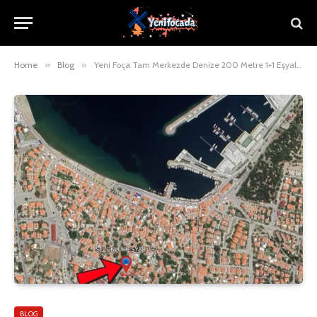
Home
»
Blog
»
Yeni Foça Tam Merkezde Denize 200 Metre 1+1 Eşyalı Sezonluk Kiralık Ev🌊
BLOG