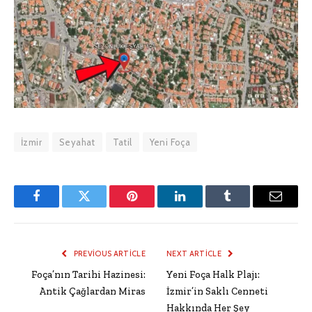
İzmir
Seyahat
Tatil
Yeni Foça
Facebook
Twitter
Pinterest
LinkedIn
Tumblr
Email
PREVIOUS ARTICLE
NEXT ARTICLE
Foça’nın Tarihi Hazinesi:
Yeni Foça Halk Plajı:
Antik Çağlardan Miras
İzmir’in Saklı Cenneti
Hakkında Her Şey