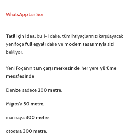
WhatsApp’tan Sor
Tatil için ideal
bu 1+1 daire, tüm ihtiyaçlarınızı karşılayacak
yenifoça
full eşyalı
daire ve
modern tasarımıyla
sizi
bekliyor.
Yeni Foça’nın
tam çarşı merkezinde
, her yere
yürüme
mesafesinde
Denize sadece
200 metre
,
Migros’a
50 metre
,
marinaya
300 metre
,
otogara
300 metre
,