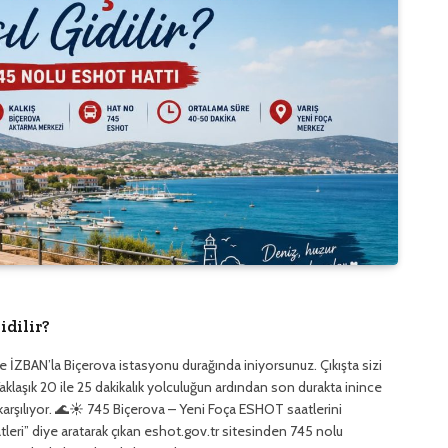
idilir?
 İZBAN’la Biçerova istasyonu durağında iniyorsunuz. Çıkışta sizi
laşık 20 ile 25 dakikalık yolculuğun ardından son durakta inince
i karşılıyor. 🌊☀️ 745 Biçerova – Yeni Foça ESHOT saatlerini
eri” diye aratarak çıkan eshot.gov.tr sitesinden 745 nolu