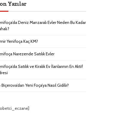
on Yazılar
enifoça’da Deniz Manzaralı Evler Neden Bu Kadar
ahalı?
zmir Yenifoça Kaç KM?
enifoça Narezende Satılık Evler
nifoça’da Satılık ve Kiralık Ev İlanlarının En Aktif
dresi
 Biçerova’dan Yeni Foça’ya Nasıl Gidilir?
nobetci_eczane]