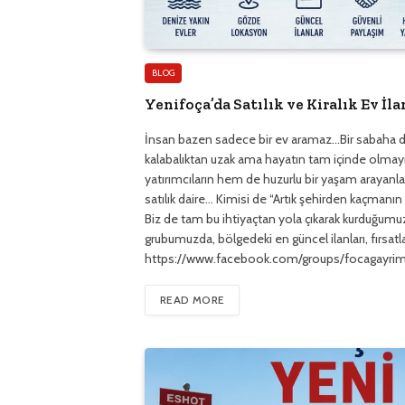
BLOG
Yenifoça’da Satılık ve Kiralık Ev İl
İnsan bazen sadece bir ev aramaz…Bir sabaha d
kalabalıktan uzak ama hayatın tam içinde olmayı
yatırımcıların hem de huzurlu bir yaşam arayanlar
satılık daire… Kimisi de “Artık şehirden kaçmanı
Biz de tam bu ihtiyaçtan yola çıkarak kurduğumuz “
grubumuzda, bölgedeki en güncel ilanları, fırsatları
https://www.facebook.com/groups/focagayrim
READ MORE