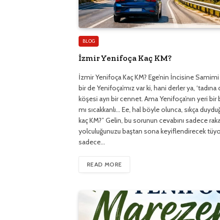
BLOG
İzmir Yenifoça Kaç KM?
İzmir Yenifoça Kaç KM? Ege’nin İncisine Samimi B
bir de Yenifoça’mız var ki, hani derler ya, ‘tadına
köşesi ayrı bir cennet. Ama Yenifoça’nın yeri bir ba
mı sıcakkanlı… Ee, hal böyle olunca, sıkça duyd
kaç KM?” Gelin, bu sorunun cevabını sadece raka
yolculuğunuzu baştan sona keyiflendirecek tüyola
sadece…
READ MORE