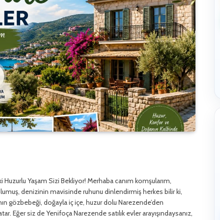
eki Huzurlu Yaşam Sizi Bekliyor! Merhaba canım komşularım,
lumuş, denizinin mavisinde ruhunu dinlendirmiş herkes bilir ki,
’nın gözbebeği, doğayla iç içe, huzur dolu Narezende’den
tar. Eğer siz de Yenifoça Narezende satılık evler arayışındaysanız,