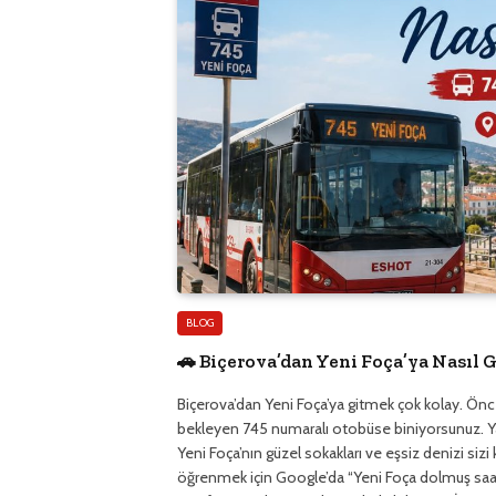
BLOG
🚗 Biçerova’dan Yeni Foça’ya Nasıl G
Biçerova’dan Yeni Foça’ya gitmek çok kolay. Önce
bekleyen 745 numaralı otobüse biniyorsunuz. Yak
Yeni Foça’nın güzel sokakları ve eşsiz denizi siz
öğrenmek için Google’da “Yeni Foça dolmuş saatl