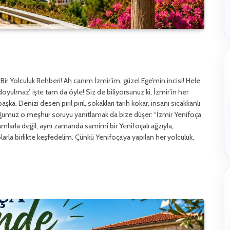
ir Yolculuk Rehberi! Ah canım İzmir’im, güzel Ege’min incisi! Hele
 doyulmaz’, işte tam da öyle! Siz de biliyorsunuz ki, İzmir’in her
şka. Denizi desen pırıl pırıl, sokakları tarih kokar, insanı sıcakkanlı
uğumuz o meşhur soruyu yanıtlamak da bize düşer: “İzmir Yenifoça
mlarla değil, aynı zamanda samimi bir Yenifoçalı ağzıyla,
rla birlikte keşfedelim. Çünkü Yenifoça’ya yapılan her yolculuk,