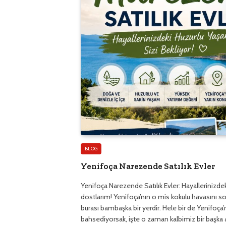
BLOG
Yenifoça Narezende Satılık Evler
Yenifoça Narezende Satılık Evler: Hayallerinizd
dostlarım! Yenifoça’nın o mis kokulu havasını so
burası bambaşka bir yerdir. Hele bir de Yenifoça
bahsediyorsak, işte o zaman kalbimiz bir başka a