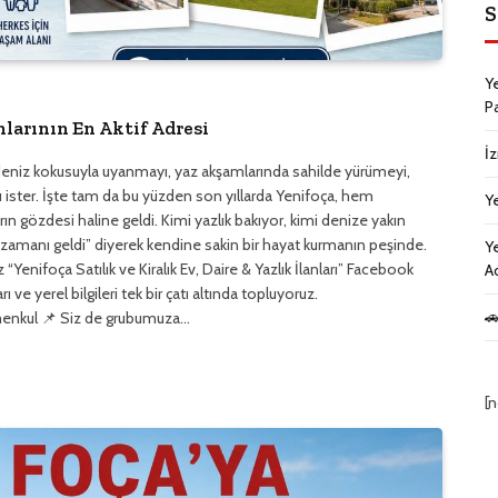
S
Y
P
anlarının En Aktif Adresi
İ
eniz kokusuyla uyanmayı, yaz akşamlarında sahilde yürümeyi,
 ister. İşte tam da bu yüzden son yıllarda Yenifoça, hem
Y
ın gözdesi haline geldi. Kimi yazlık bakıyor, kimi denize yakın
n zamanı geldi” diyerek kendine sakin bir hayat kurmanın peşinde.
Ye
Yenifoça Satılık ve Kiralık Ev, Daire & Yazlık İlanları” Facebook
A
 ve yerel bilgileri tek bir çatı altında topluyoruz.
🚗
enkul 📌 Siz de grubumuza…
[