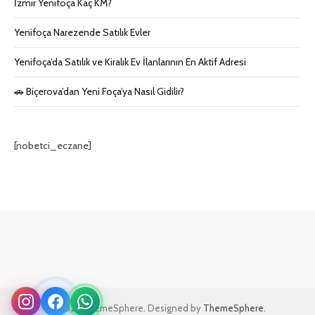
İzmir Yenifoça Kaç KM?
Yenifoça Narezende Satılık Evler
Yenifoça’da Satılık ve Kiralık Ev İlanlarının En Aktif Adresi
🚗 Biçerova’dan Yeni Foça’ya Nasıl Gidilir?
[nobetci_eczane]
© 2026 ThemeSphere. Designed by
ThemeSphere
.