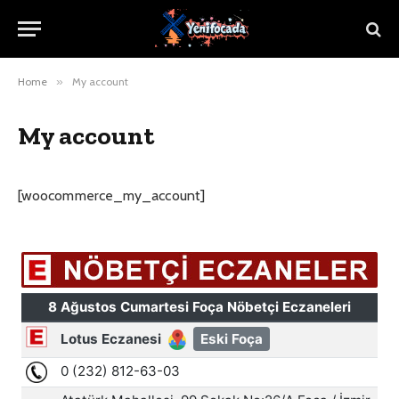
Home
»
My account
My account
[woocommerce_my_account]