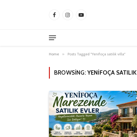
Facebook
Instagram
YouTube
Home
»
Posts Tagged "Yenifoça satılık villa"
BROWSING:
YENIFOÇA SATILIK