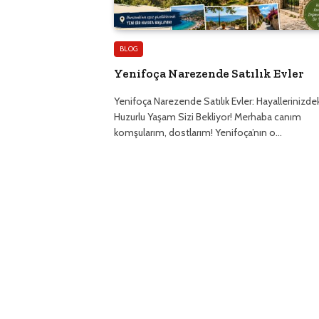
BLOG
Yenifoça Narezende Satılık Evler
Yenifoça Narezende Satılık Evler: Hayallerinizde
Huzurlu Yaşam Sizi Bekliyor! Merhaba canım
komşularım, dostlarım! Yenifoça’nın o…