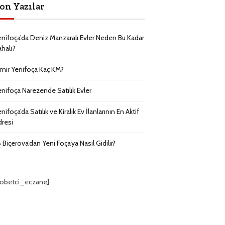
on Yazılar
enifoça’da Deniz Manzaralı Evler Neden Bu Kadar
ahalı?
zmir Yenifoça Kaç KM?
enifoça Narezende Satılık Evler
nifoça’da Satılık ve Kiralık Ev İlanlarının En Aktif
dresi
 Biçerova’dan Yeni Foça’ya Nasıl Gidilir?
nobetci_eczane]