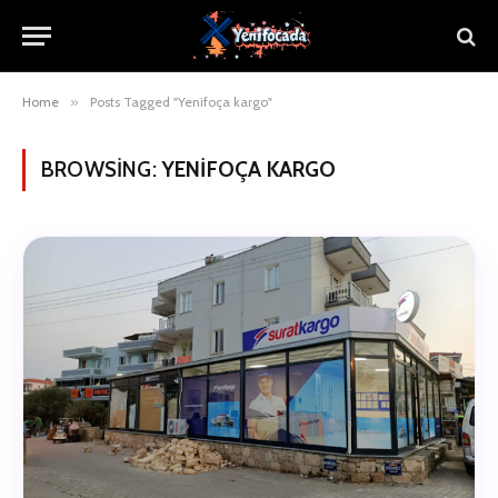
Home
»
Posts Tagged "Yenifoça kargo"
BROWSING:
YENIFOÇA KARGO