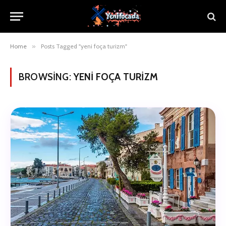
Home
»
Posts Tagged "yeni foça turizm"
BROWSING:
YENI FOÇA TURIZM