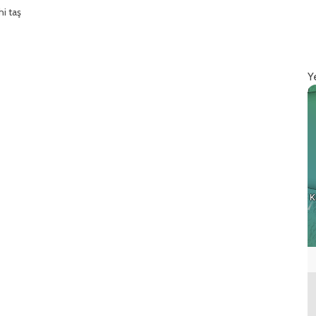
hi taş
Y