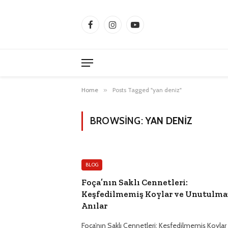
Facebook
Instagram
YouTube
Home
»
Posts Tagged "yan deniz"
BROWSING:
YAN DENIZ
BLOG
Foça’nın Saklı Cennetleri:
Keşfedilmemiş Koylar ve Unutulma
Anılar
Foça’nın Saklı Cennetleri: Keşfedilmemiş Koylar