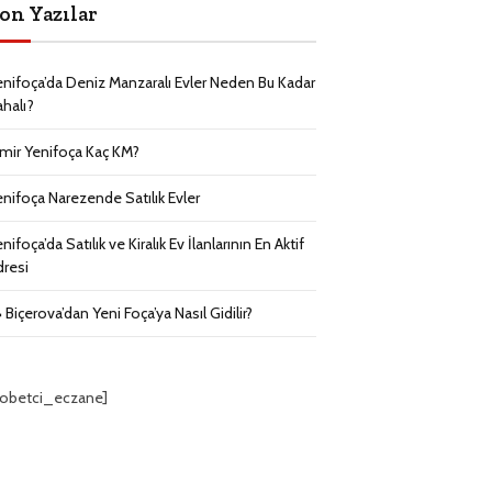
on Yazılar
enifoça’da Deniz Manzaralı Evler Neden Bu Kadar
ahalı?
zmir Yenifoça Kaç KM?
enifoça Narezende Satılık Evler
nifoça’da Satılık ve Kiralık Ev İlanlarının En Aktif
dresi
 Biçerova’dan Yeni Foça’ya Nasıl Gidilir?
nobetci_eczane]