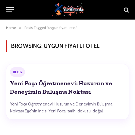
Home
»
Posts Tagged "uygun fiyatlı otel"
BROWSING:
UYGUN FIYATLI OTEL
BLOG
Yeni Foça Öğretmenevi: Huzurun ve
Deneyimin Buluşma Noktası
Yeni Foça Öğretmenevi: Huzurun ve Deneyimin Buluşma
Noktası Ege’nin incisi Yeni Foça, tarihi dokusu, doğal…