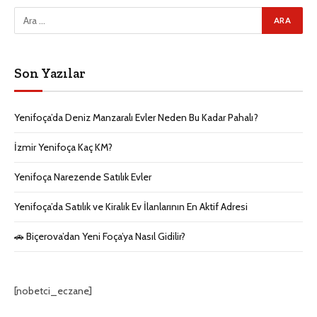
Son Yazılar
Yenifoça’da Deniz Manzaralı Evler Neden Bu Kadar Pahalı?
İzmir Yenifoça Kaç KM?
Yenifoça Narezende Satılık Evler
Yenifoça’da Satılık ve Kiralık Ev İlanlarının En Aktif Adresi
🚗 Biçerova’dan Yeni Foça’ya Nasıl Gidilir?
[nobetci_eczane]