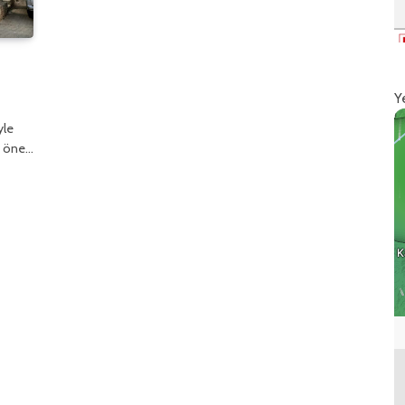
Y
yle
da öne…