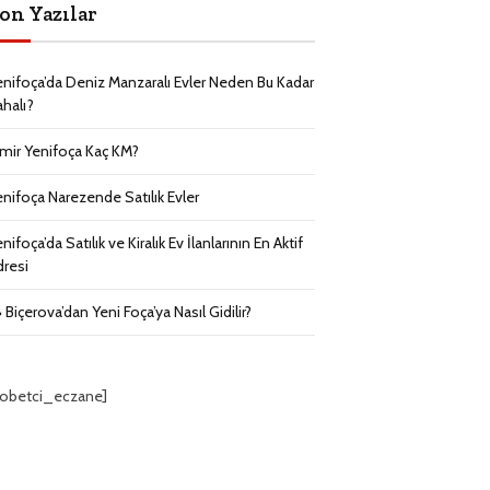
on Yazılar
enifoça’da Deniz Manzaralı Evler Neden Bu Kadar
ahalı?
zmir Yenifoça Kaç KM?
enifoça Narezende Satılık Evler
nifoça’da Satılık ve Kiralık Ev İlanlarının En Aktif
dresi
 Biçerova’dan Yeni Foça’ya Nasıl Gidilir?
nobetci_eczane]