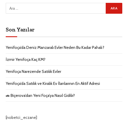
Son Yazılar
Yenifoça’da Deniz Manzaralı Evler Neden Bu Kadar Pahalı?
İzmir Yenifoça Kaç KM?
Yenifoça Narezende Satılık Evler
Yenifoça’da Satılık ve Kiralık Ev İlanlarının En Aktif Adresi
🚗 Biçerova’dan Yeni Foça’ya Nasıl Gidilir?
[nobetci_eczane]