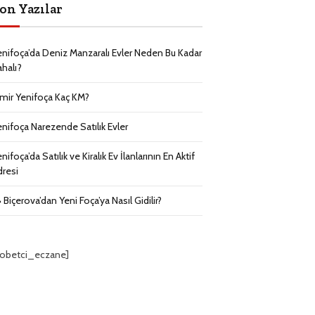
on Yazılar
enifoça’da Deniz Manzaralı Evler Neden Bu Kadar
ahalı?
zmir Yenifoça Kaç KM?
enifoça Narezende Satılık Evler
nifoça’da Satılık ve Kiralık Ev İlanlarının En Aktif
dresi
 Biçerova’dan Yeni Foça’ya Nasıl Gidilir?
nobetci_eczane]