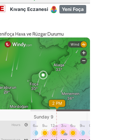
enifoça Hava ve Rüzgar Durumu