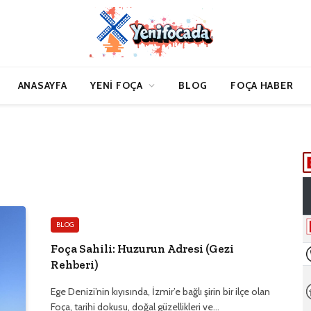
ANASAYFA
YENI FOÇA
BLOG
FOÇA HABER
BLOG
Foça Sahili: Huzurun Adresi (Gezi
Rehberi)
Ege Denizi’nin kıyısında, İzmir’e bağlı şirin bir ilçe olan
Foça, tarihi dokusu, doğal güzellikleri ve…