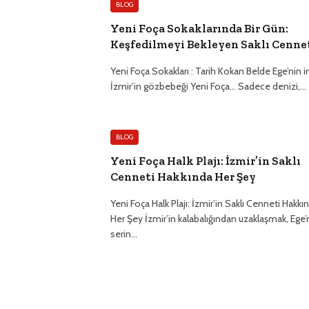
BLOG
Yeni Foça Sokaklarında Bir Gün:
Keşfedilmeyi Bekleyen Saklı Cenne
Yeni Foça Sokakları : Tarih Kokan Belde Ege’nin in
İzmir’in gözbebeği Yeni Foça… Sadece denizi,…
BLOG
Yeni Foça Halk Plajı: İzmir’in Saklı
Cenneti Hakkında Her Şey
Yeni Foça Halk Plajı: İzmir’in Saklı Cenneti Hakkı
Her Şey İzmir’in kalabalığından uzaklaşmak, Ege’
serin…