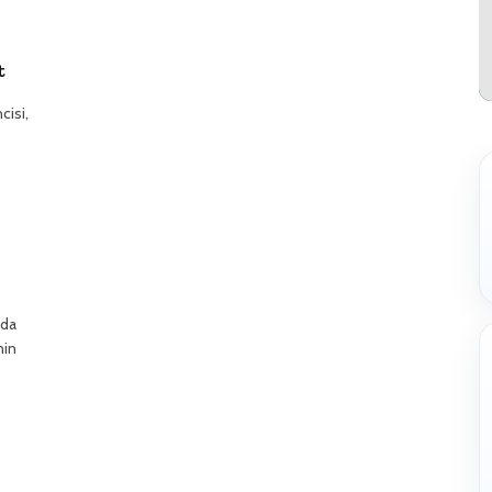
t
cisi,
nda
nin