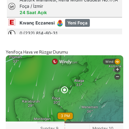
Yenifoça Hava ve Rüzgar Durumu