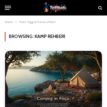
Home
»
Posts Tagged "kamp rehberi"
BROWSING:
KAMP REHBERI