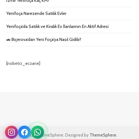
İzmir Yenifoça Kaç KM?
Yenifoça Narezende Satılık Evler
Yenifoça’da Satılık ve Kiralık Ev İlanlarının En Aktif Adresi
🚗 Biçerova’dan Yeni Foça’ya Nasıl Gidilir?
[nobetci_eczane]
© 2026 ThemeSphere. Designed by
ThemeSphere
.