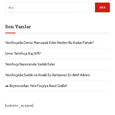
Son Yazılar
Yenifoça’da Deniz Manzaralı Evler Neden Bu Kadar Pahalı?
İzmir Yenifoça Kaç KM?
Yenifoça Narezende Satılık Evler
Yenifoça’da Satılık ve Kiralık Ev İlanlarının En Aktif Adresi
🚗 Biçerova’dan Yeni Foça’ya Nasıl Gidilir?
[nobetci_eczane]