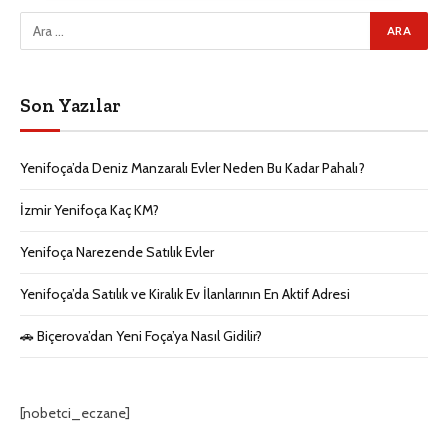
Son Yazılar
Yenifoça’da Deniz Manzaralı Evler Neden Bu Kadar Pahalı?
İzmir Yenifoça Kaç KM?
Yenifoça Narezende Satılık Evler
Yenifoça’da Satılık ve Kiralık Ev İlanlarının En Aktif Adresi
🚗 Biçerova’dan Yeni Foça’ya Nasıl Gidilir?
[nobetci_eczane]