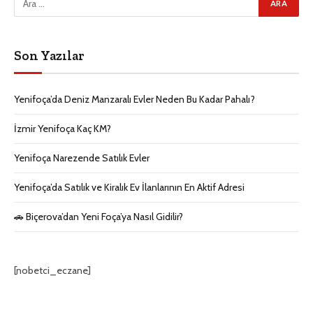
Son Yazılar
Yenifoça’da Deniz Manzaralı Evler Neden Bu Kadar Pahalı?
İzmir Yenifoça Kaç KM?
Yenifoça Narezende Satılık Evler
Yenifoça’da Satılık ve Kiralık Ev İlanlarının En Aktif Adresi
🚗 Biçerova’dan Yeni Foça’ya Nasıl Gidilir?
[nobetci_eczane]