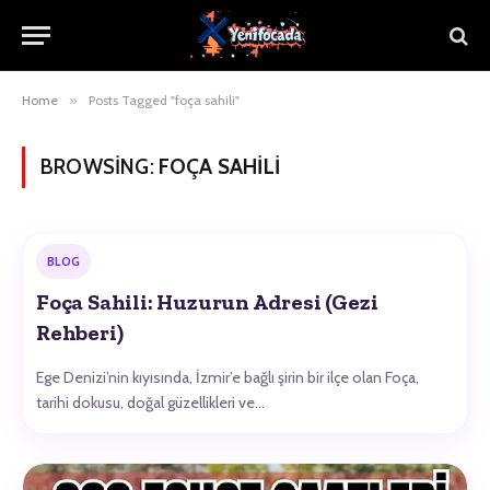
Home
»
Posts Tagged "foça sahili"
BROWSING:
FOÇA SAHILI
BLOG
Foça Sahili: Huzurun Adresi (Gezi
Rehberi)
Ege Denizi’nin kıyısında, İzmir’e bağlı şirin bir ilçe olan Foça,
tarihi dokusu, doğal güzellikleri ve…