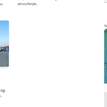
atmosferiyle…
en
Y
nliği
n…