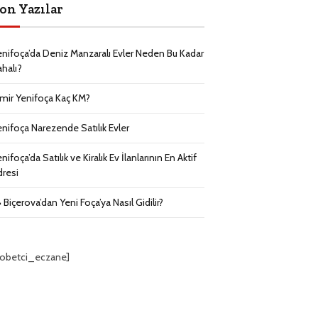
on Yazılar
enifoça’da Deniz Manzaralı Evler Neden Bu Kadar
ahalı?
zmir Yenifoça Kaç KM?
enifoça Narezende Satılık Evler
nifoça’da Satılık ve Kiralık Ev İlanlarının En Aktif
dresi
 Biçerova’dan Yeni Foça’ya Nasıl Gidilir?
nobetci_eczane]