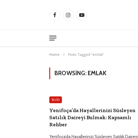
Facebook
Instagram
YouTube
Home
»
Posts Tagged "emlak"
BROWSING:
EMLAK
BLOG
Yenifoça’da Hayallerinizi Süsleyen
Satılık Daireyi Bulmak: Kapsamlı
Rehber
Yenifoça’da Hayallerinizi Süsleyen Satılık Daireyi