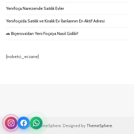
Yenifoça Narezende Satılık Evler
Yenifoça’da Satılık ve Kiralık Ev İlanlarının En Aktif Adresi
🚗 Biçerova’dan Yeni Foça’ya Nasıl Gidilir?
[nobetci_eczane]
© 2026 ThemeSphere. Designed by
ThemeSphere
.