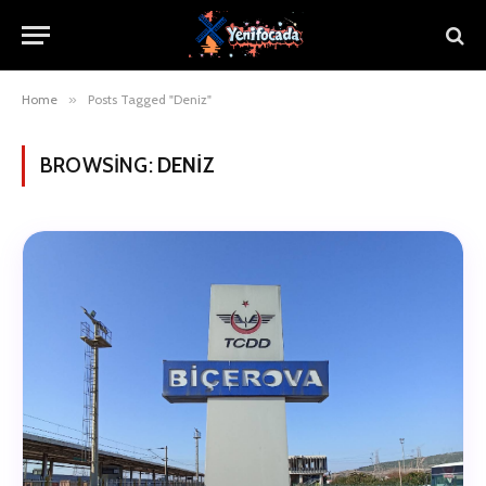
Home
»
Posts Tagged "Deniz"
BROWSING:
DENIZ