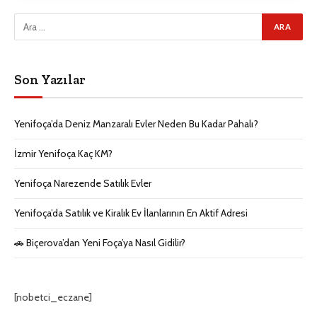
Son Yazılar
Yenifoça’da Deniz Manzaralı Evler Neden Bu Kadar Pahalı?
İzmir Yenifoça Kaç KM?
Yenifoça Narezende Satılık Evler
Yenifoça’da Satılık ve Kiralık Ev İlanlarının En Aktif Adresi
🚗 Biçerova’dan Yeni Foça’ya Nasıl Gidilir?
[nobetci_eczane]