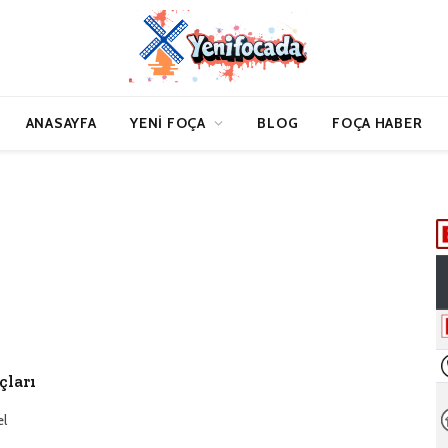
ANASAYFA
YENI FOÇA
BLOG
FOÇA HABER
çları
el