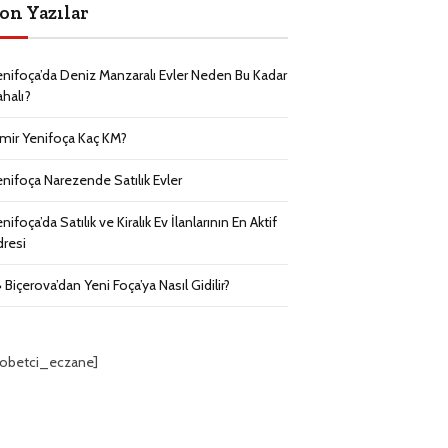
on Yazılar
enifoça’da Deniz Manzaralı Evler Neden Bu Kadar
ahalı?
zmir Yenifoça Kaç KM?
enifoça Narezende Satılık Evler
nifoça’da Satılık ve Kiralık Ev İlanlarının En Aktif
dresi
 Biçerova’dan Yeni Foça’ya Nasıl Gidilir?
nobetci_eczane]