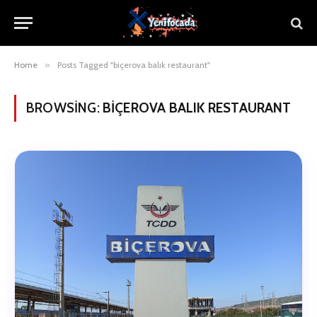
Home
»
Posts Tagged "biçerova balık restaurant"
BROWSING:
BIÇEROVA BALIK RESTAURANT