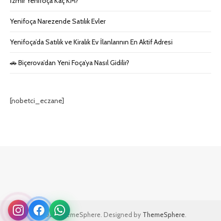
İzmir Yenifoça Kaç KM?
Yenifoça Narezende Satılık Evler
Yenifoça’da Satılık ve Kiralık Ev İlanlarının En Aktif Adresi
🚗 Biçerova’dan Yeni Foça’ya Nasıl Gidilir?
[nobetci_eczane]
© 2026 ThemeSphere. Designed by
ThemeSphere
.