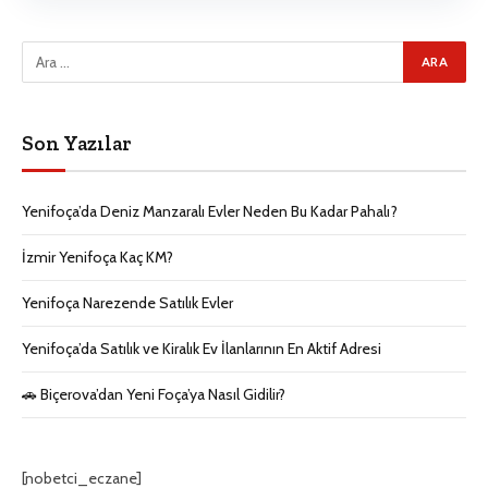
Son Yazılar
Yenifoça’da Deniz Manzaralı Evler Neden Bu Kadar Pahalı?
İzmir Yenifoça Kaç KM?
Yenifoça Narezende Satılık Evler
Yenifoça’da Satılık ve Kiralık Ev İlanlarının En Aktif Adresi
🚗 Biçerova’dan Yeni Foça’ya Nasıl Gidilir?
[nobetci_eczane]