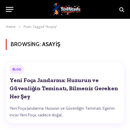
Home
»
Posts Tagged "Asayiş"
BROWSING:
ASAYIŞ
BLOG
Yeni Foça Jandarma: Huzurun ve
Güvenliğin Teminatı, Bilmeniz Gereken
Her Şey
Yeni Foça Jandarma: Huzurun ve Güvenliğin Teminatı, Ege’nin
incisi Yeni Foça, sadece doğal…